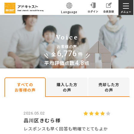
Language
Voice
お客様の声
6,776
全
件
平均評価点数
4.8
点
すべての
購入した方
売却した方
お客様の声
の声
の声
2026.05.02
品川区きむら様
レスポンスも早く回答も明確でとてもよか