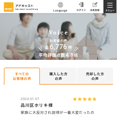
Language
Voice
お客様の声
6,776
全
件
平均評価点数
4.8
点
すべての
購入した方
売却した方
お客様の声
の声
の声
2024.01.07
品川区ホリキ様
家族に大反対され説得が一番大変だったの