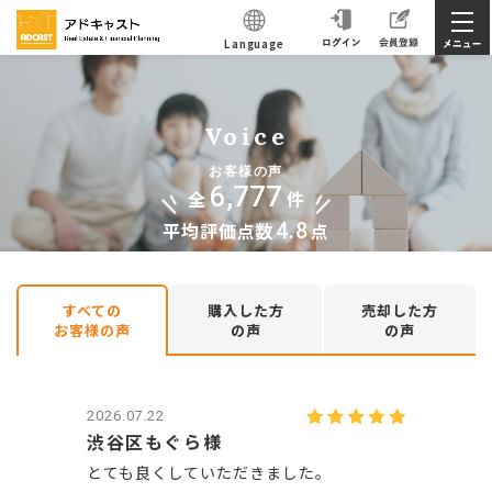
Language
Voice
お客様の声
6,777
全
件
平均評価点数
4.8
点
すべての
購入した方
売却した方
お客様の声
の声
の声
2026.07.22
渋谷区もぐら様
とても良くしていただきました。