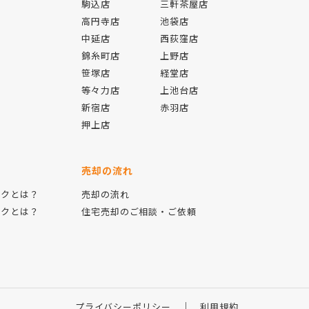
駒込店
三軒茶屋店
高円寺店
池袋店
中延店
西荻窪店
錦糸町店
上野店
報
笹塚店
経堂店
等々力店
上池台店
新宿店
赤羽店
押上店
売却の流れ
ックとは？
売却の流れ
ックとは？
住宅売却のご相談・ご依頼
プライバシーポリシー
利用規約