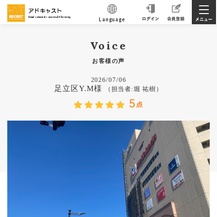
Language
Voice
お客様の声
2026/07/06
足立区Y.M様
（担当者:堀 祐樹）
5
点