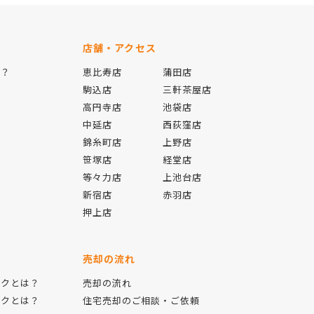
店舗・アクセス
は？
恵比寿店
蒲田店
駒込店
三軒茶屋店
高円寺店
池袋店
中延店
西荻窪店
錦糸町店
上野店
報
笹塚店
経堂店
等々力店
上池台店
新宿店
赤羽店
押上店
売却の流れ
ックとは？
売却の流れ
ックとは？
住宅売却のご相談・ご依頼