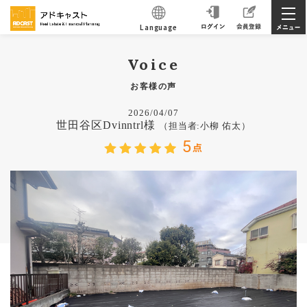
Language
Voice
お客様の声
2026/04/07
世田谷区Dvinntrl様
（担当者:小柳 佑太）
5
点