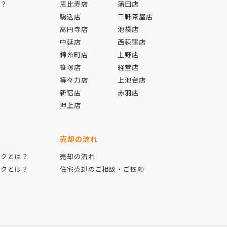
は？
恵比寿店
蒲田店
駒込店
三軒茶屋店
高円寺店
池袋店
中延店
西荻窪店
錦糸町店
上野店
報
笹塚店
経堂店
等々力店
上池台店
新宿店
赤羽店
押上店
売却の流れ
ックとは？
売却の流れ
ックとは？
住宅売却のご相談・ご依頼