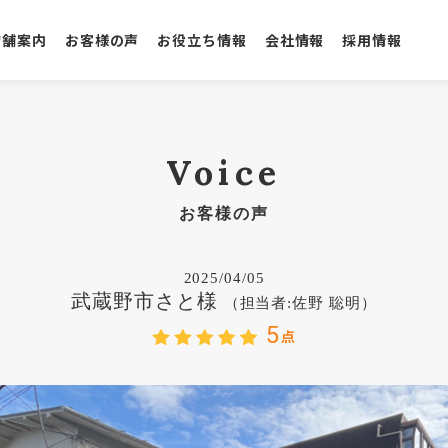
店舗案内
お客様の声
お役立ち情報
会社情報
採用情報
Voice
お客様の声
2025/04/05
武蔵野市さと様
（担当者:佐野 聡明）
5
点