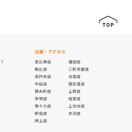
店舗・アクセス
は？
恵比寿店
蒲田店
駒込店
三軒茶屋店
高円寺店
池袋店
中延店
西荻窪店
錦糸町店
上野店
報
笹塚店
経堂店
等々力店
上池台店
新宿店
赤羽店
押上店