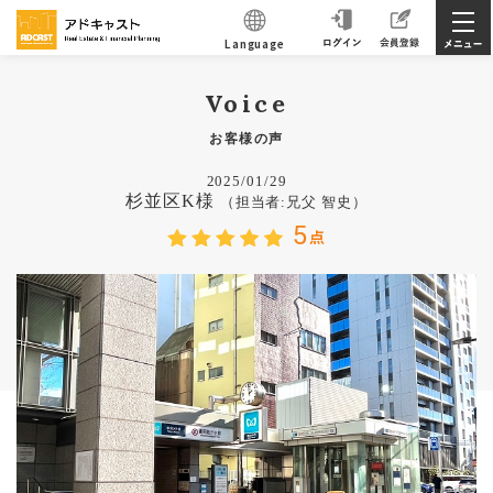
Language
Voice
お客様の声
2025/01/29
杉並区K様
（担当者:兄父 智史）
5
点