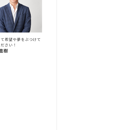
して希望や夢をぶつけて
ください！
 直樹