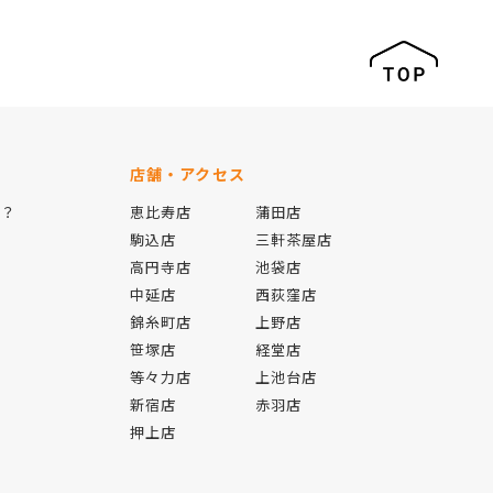
店舗・アクセス
は？
恵比寿店
蒲田店
駒込店
三軒茶屋店
高円寺店
池袋店
中延店
西荻窪店
錦糸町店
上野店
報
笹塚店
経堂店
等々力店
上池台店
新宿店
赤羽店
押上店