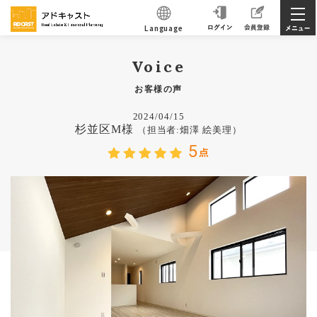
Language
Voice
お客様の声
2024/04/15
杉並区M様
（担当者:畑澤 絵美理）
5
点