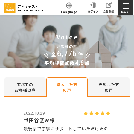
Language
Voice
お客様の声
6,776
全
件
平均評価点数
4.8
点
すべての
購入した方
売却した方
お客様の声
の声
の声
2022.10.29
世田谷区W様
最後まで丁寧にサポートしていただけたの