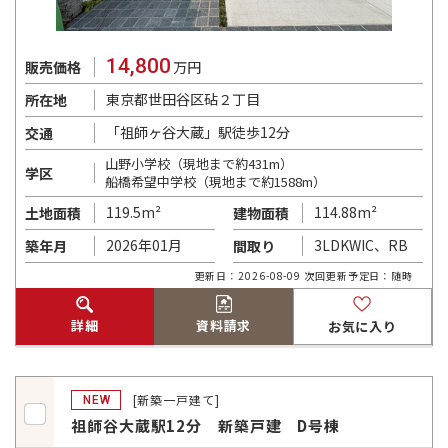
14,800
販売価格
万円
東京都世田谷区砧２丁目
所在地
「祖師ヶ谷大蔵」駅徒歩12分
交通
山野小学校（現地まで約431m）
学区
船橋希望中学校（現地まで約1588m）
119.5m²
114.88m²
土地面積
建物面積
2026年01月
3LDKWIC、RB
築年月
間取り
更新日：2026-08-09 次回更新予定日：随時
詳細
資料請求
お気に入り
[新築一戸建て]
NEW
祖師谷大蔵駅12分 新築戸建 D号棟