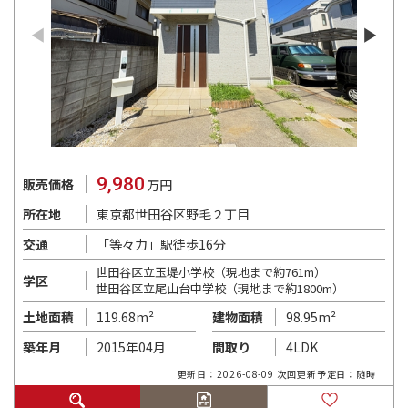
9,980
販売価格
万円
東京都世田谷区野毛２丁目
所在地
「等々力」駅徒歩16分
交通
世田谷区立玉堤小学校（現地まで約761m）
学区
世田谷区立尾山台中学校（現地まで約1800m）
119.68m²
98.95m²
土地面積
建物面積
2015年04月
4LDK
築年月
間取り
更新日：2026-08-09 次回更新予定日：随時