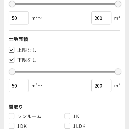
練馬区
（45
件
/
72
件
）
足立区
（58
件
/
78
件
）
m²
～
m²
葛飾区
（10
件
/
17
件
）
江戸川区
（40
件
/
60
件
）
土地面積
武蔵野市
（17
件
/
37
件
）
上限なし
三鷹市
（7
件
/
14
件
）
下限なし
調布市
（4
件
/
6
件
）
町田市
（0
件
/
1
件
）
狛江市
（11
件
/
13
件
）
m²
～
m²
清瀬市
（0
件
/
1
件
）
西東京市
（1
件
/
1
件
）
間取り
さいたま市 浦和区
（0
件
/
1
件
）
ワンルーム
1K
川口市
（2
件
/
3
件
）
1DK
1LDK