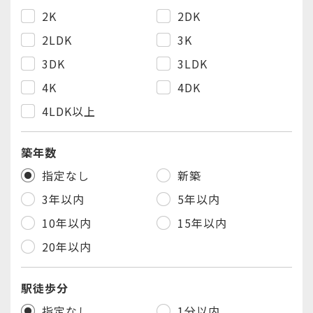
戸田市
（1
件
/
1
件
）
2K
2DK
横浜市 鶴見区
（0
件
/
1
件
）
2LDK
3K
川崎市 川崎区
（6
件
/
8
件
）
3DK
3LDK
川崎市 幸区
（0
件
/
1
件
）
4K
4DK
川崎市 中原区
（1
件
/
3
件
）
4LDK以上
川崎市 高津区
（0
件
/
1
件
）
築年数
指定なし
新築
3年以内
5年以内
10年以内
15年以内
20年以内
駅徒歩分
指定なし
1分以内