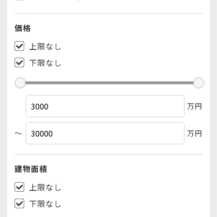
墨田区
（15
件
/
36
件
）
価格
江東区
（13
件
/
27
件
）
品川区
上限なし
（23
件
/
38
件
）
目黒区
下限なし
（20
件
/
63
件
）
大田区
（36
件
/
65
件
）
世田谷区
（92
件
/
177
件
）
万円
渋谷区
（16
件
/
39
件
）
中野区
（26
件
/
47
件
）
～
万円
杉並区
（70
件
/
137
件
）
豊島区
（28
件
/
45
件
）
建物
面積
北区
（26
件
/
42
件
）
上限なし
荒川区
（18
件
/
28
件
）
下限なし
板橋区
（37
件
/
57
件
）