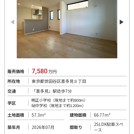
7,580
販売価格
万円
東京都世田谷区喜多見８丁目
所在地
「喜多見」駅徒歩7分
交通
明正小学校（現地まで約800m）
学区
砧中学校（現地まで約1200m）
57.3m²
66.77m²
土地面積
建物面積
2SLDK駐車スペ
2026年07月
築年月
間取り
ース