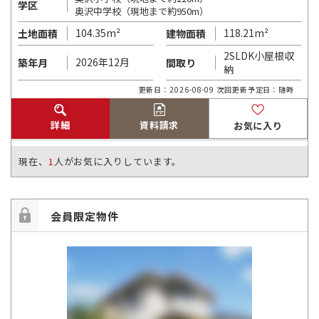
学区
奥沢中学校（現地まで約950m）
104.35m²
118.21m²
土地面積
建物面積
2SLDK小屋根収
2026年12月
築年月
間取り
納
更新日：2026-08-09 次回更新予定日：随時
詳細
資料請求
お気に入り
現在、
1
人がお気に入りしています。
会員限定物件