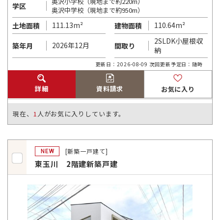
奥沢小学校（現地まで約220m）
学区
奥沢中学校（現地まで約950m）
111.13m²
110.64m²
土地面積
建物面積
2SLDK小屋根収
2026年12月
築年月
間取り
納
更新日：2026-08-09 次回更新予定日：随時
詳細
資料請求
お気に入り
現在、
1
人がお気に入りしています。
[新築一戸建て]
NEW
東玉川 2階建新築戸建