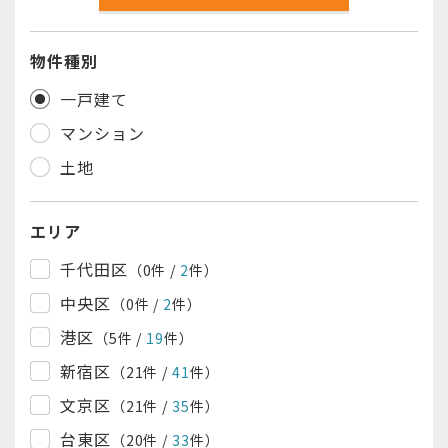
物件種別
一戸建て
マンション
土地
エリア
千代田区
（0
件
/
2
件
）
中央区
（0
件
/
2
件
）
港区
（5
件
/
19
件
）
新宿区
（21
件
/
41
件
）
文京区
（21
件
/
35
件
）
台東区
（20
件
/
33
件
）