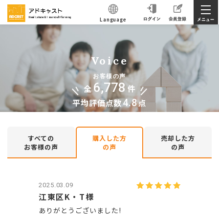
Language
Voice
お客様の声
6,778
全
件
平均評価点数
4.8
点
すべての
購入した方
売却した方
お客様の声
の声
の声
2025.03.09
江東区K・T様
ありがとうございました!