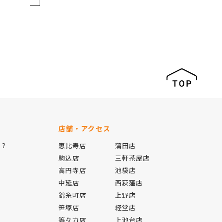
店舗・アクセス
は？
恵比寿店
蒲田店
駒込店
三軒茶屋店
高円寺店
池袋店
中延店
西荻窪店
錦糸町店
上野店
報
笹塚店
経堂店
等々力店
上池台店