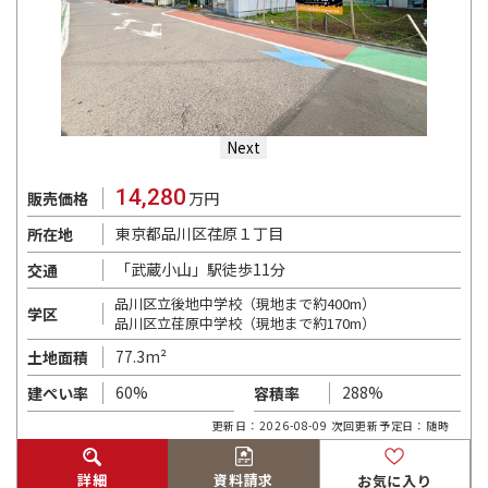
Next
14,280
販売価格
万円
東京都品川区荏原１丁目
所在地
「武蔵小山」駅徒歩11分
交通
品川区立後地中学校（現地まで約400m）
学区
品川区立荏原中学校（現地まで約170m）
77.3m²
土地面積
60%
288%
建ぺい率
容積率
更新日：2026-08-09 次回更新予定日：随時
詳細
資料請求
お気に入り