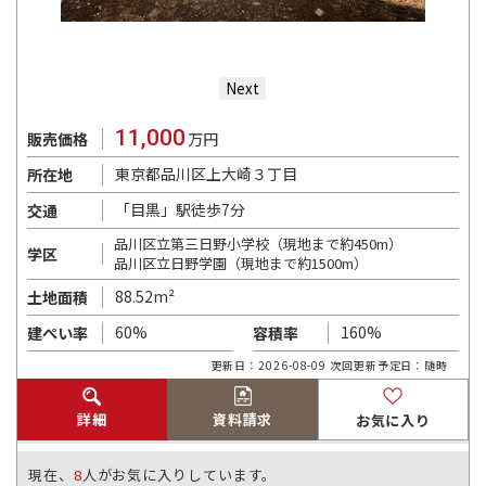
Next
11,000
販売価格
万円
東京都品川区上大崎３丁目
所在地
「目黒」駅徒歩7分
交通
品川区立第三日野小学校（現地まで約450m）
学区
品川区立日野学園（現地まで約1500m）
88.52m²
土地面積
60%
160%
建ぺい率
容積率
更新日：2026-08-09 次回更新予定日：随時
詳細
資料請求
お気に入り
現在、
8
人がお気に入りしています。