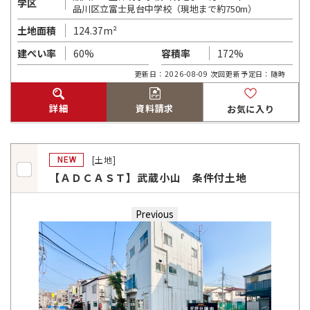
学区
品川区立富士見台中学校（現地まで約750m）
124.37m²
土地面積
60%
172%
建ぺい率
容積率
更新日：2026-08-09 次回更新予定日：随時
詳細
資料請求
お気に入り
[土地]
NEW
【ＡＤＣＡＳＴ】武蔵小山 条件付土地
Previous