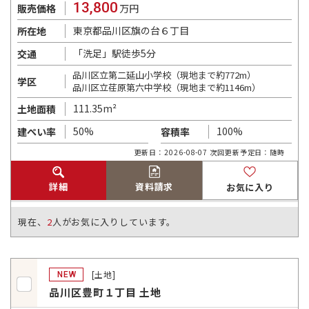
13,800
販売価格
万円
東京都品川区旗の台６丁目
所在地
「洗足」駅徒歩5分
交通
品川区立第二延山小学校（現地まで約772m）
学区
品川区立荏原第六中学校（現地まで約1146m）
111.35m²
土地面積
50%
100%
建ぺい率
容積率
更新日：2026-08-07 次回更新予定日：随時
詳細
資料請求
お気に入り
現在、
2
人がお気に入りしています。
[土地]
NEW
品川区豊町１丁目 土地