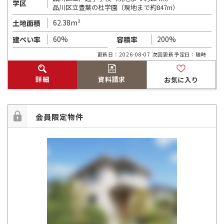
学区
品川区立豊葉の杜学園（現地まで約847m）
62.38m²
土地面積
60%
200%
建ぺい率
容積率
更新日：2026-08-07 次回更新予定日：随時
詳細
資料請求
お気に入り
会員限定物件