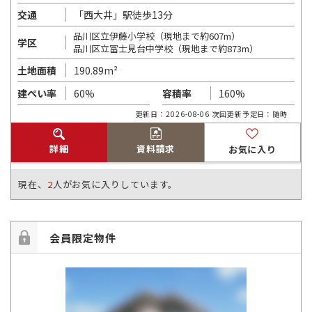
「西大井」駅徒歩13分
交通
品川区立伊藤小学校（現地まで約607m）
学区
品川区立冨士見台中学校（現地まで約873m）
190.89m²
土地面積
60%
160%
建ぺい率
容積率
更新日：2026-08-06 次回更新予定日：随時
詳細
資料請求
お気に入り
現在、
2
人がお気に入りしています。
会員限定物件