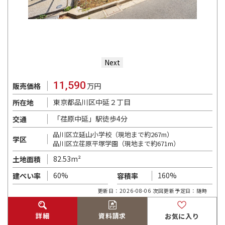
Next
11,590
販売価格
万円
東京都品川区中延２丁目
所在地
「荏原中延」駅徒歩4分
交通
品川区立延山小学校（現地まで約267m）
学区
品川区立荏原平塚学園（現地まで約671m）
82.53m²
土地面積
60%
160%
建ぺい率
容積率
更新日：2026-08-06 次回更新予定日：随時
詳細
資料請求
お気に入り