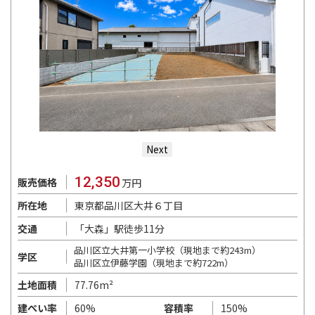
Next
12,350
販売価格
万円
東京都品川区大井６丁目
所在地
「大森」駅徒歩11分
交通
品川区立大井第一小学校（現地まで約243m）
学区
品川区立伊藤学園（現地まで約722m）
77.76m²
土地面積
60%
150%
建ぺい率
容積率