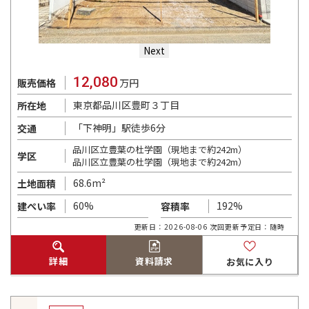
Next
12,080
販売価格
万円
東京都品川区豊町３丁目
所在地
「下神明」駅徒歩6分
交通
品川区立豊葉の杜学園（現地まで約242m）
学区
品川区立豊葉の杜学園（現地まで約242m）
68.6m²
土地面積
60%
192%
建ぺい率
容積率
更新日：2026-08-06 次回更新予定日：随時
詳細
資料請求
お気に入り