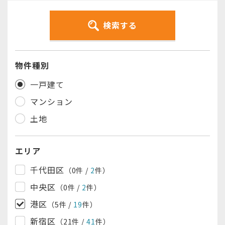
検索する
物件種別
一戸建て
マンション
土地
エリア
千代田区
（0
件
/
2
件
）
中央区
（0
件
/
2
件
）
港区
（5
件
/
19
件
）
新宿区
（21
件
/
41
件
）