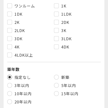
西東京市
（1
件
/
1
件
）
ワンルーム
1K
さいたま市 浦和区
（0
件
/
1
件
）
1DK
1LDK
川口市
（2
件
/
3
件
）
2K
2DK
戸田市
（1
件
/
1
件
）
2LDK
3K
横浜市 鶴見区
（0
件
/
1
件
）
3DK
3LDK
川崎市 川崎区
（6
件
/
8
件
）
4K
4DK
川崎市 幸区
（0
件
/
1
件
）
4LDK以上
川崎市 中原区
（1
件
/
3
件
）
川崎市 高津区
築年数
（0
件
/
1
件
）
指定なし
新築
3年以内
5年以内
10年以内
15年以内
20年以内