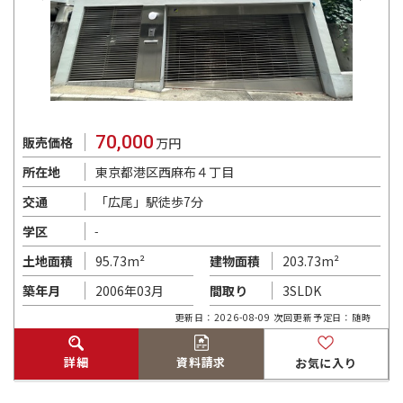
70,000
販売価格
万円
東京都港区西麻布４丁目
所在地
「広尾」駅徒歩7分
交通
学区
-
95.73m²
203.73m²
土地面積
建物面積
2006年03月
3SLDK
築年月
間取り
更新日：2026-08-09 次回更新予定日：随時
詳細
資料請求
お気に入り