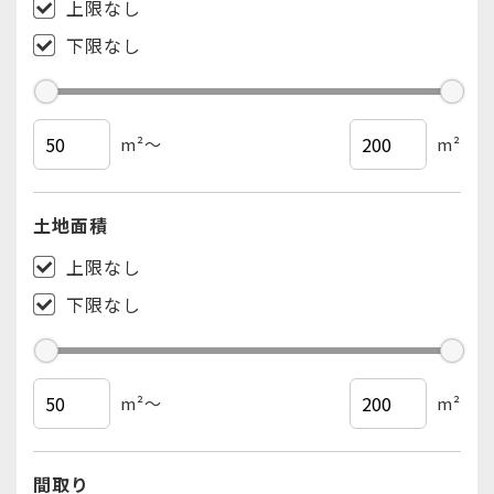
上限なし
荒川区
（18
件
/
28
件
）
下限なし
板橋区
（36
件
/
56
件
）
練馬区
（47
件
/
74
件
）
足立区
（58
件
/
78
件
）
m²
～
m²
葛飾区
（10
件
/
17
件
）
江戸川区
（40
件
/
60
件
）
土地面積
武蔵野市
（17
件
/
37
件
）
上限なし
三鷹市
（7
件
/
14
件
）
下限なし
府中市
（0
件
/
1
件
）
調布市
（4
件
/
6
件
）
町田市
（0
件
/
1
件
）
m²
～
m²
狛江市
（11
件
/
13
件
）
清瀬市
（0
件
/
1
件
）
間取り