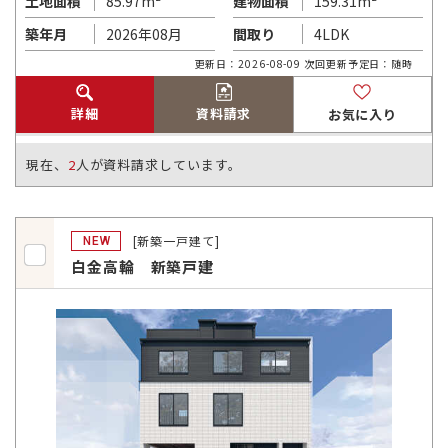
85.97m²
159.31m²
土地面積
建物面積
2026年08月
4LDK
築年月
間取り
更新日：2026-08-09 次回更新予定日：随時
詳細
資料請求
お気に入り
現在、
2
人が資料請求しています。
[新築一戸建て]
NEW
白金高輪 新築戸建