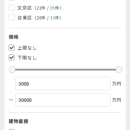
文京区
（21
件
/
35
件
）
台東区
（20
件
/
33
件
）
墨田区
（15
件
/
36
件
）
価格
江東区
（13
件
/
27
件
）
品川区
上限なし
（23
件
/
38
件
）
目黒区
下限なし
（21
件
/
64
件
）
大田区
（36
件
/
65
件
）
世田谷区
（92
件
/
177
件
）
万円
渋谷区
（16
件
/
39
件
）
中野区
（26
件
/
47
件
）
～
万円
杉並区
（70
件
/
137
件
）
豊島区
（28
件
/
45
件
）
建物
面積
北区
（26
件
/
43
件
）