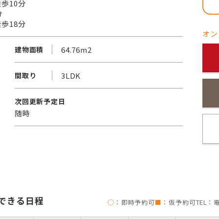
歩10分
分
歩18分
オン
64.76m2
建物面積
3LDK
間取り
次回更新予定日
随時
できる日程
◯
：即時予約可
■
：仮予約可
TEL