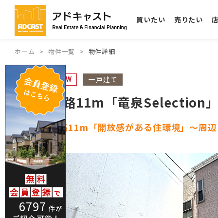
買いたい
売りたい
ホーム
物件一覧
物件詳細
一戸建て
NEW
道路11m「竜泉Selection
道路11m「開放感がある住環境」～周
6797