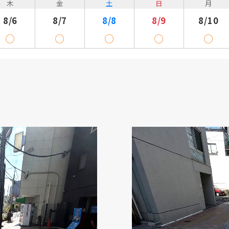
木
金
土
日
月
8/6
8/7
8/8
8/9
8/10
◯
◯
◯
◯
◯