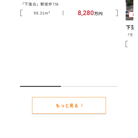
「下落合」駅徒歩7分
8,280
98.31m²
万円
「下落
もっと見る