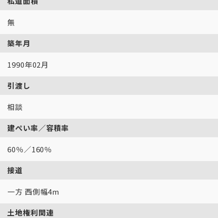
私道面積
無
築年月
1990年02月
引渡し
相談
建ぺい率／容積率
60％／160％
接道
一方 西側幅4m
土地権利関連