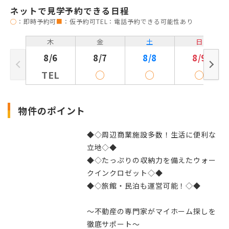
ネットで見学予約できる日程
◯
：即時予約可
■
：仮予約可
TEL：電話予約できる可能性あり
木
金
土
日
8/6
8/7
8/8
8/9
TEL
◯
◯
◯
物件のポイント
◆◇周辺商業施設多数！生活に便利な
立地◇◆
◆◇たっぷりの収納力を備えたウォー
クインクロゼット◇◆
◆◇旅館・民泊も運営可能！◇◆
～不動産の専門家がマイホーム探しを
徹底サポート～