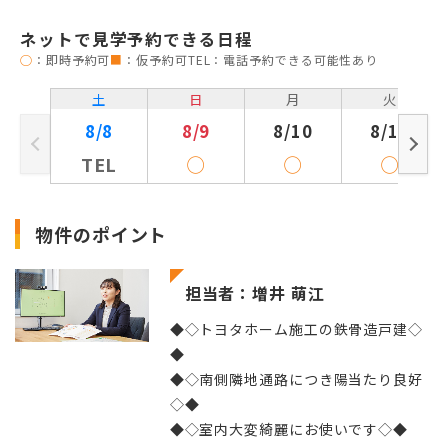
ネットで見学予約できる日程
◯
：即時予約可
■
：仮予約可
TEL：電話予約できる可能性あり
土
日
月
火
8/8
8/9
8/10
8/11
TEL
◯
◯
◯
物件のポイント
担当者：増井 萌江
◆◇トヨタホーム施工の鉄骨造戸建◇
◆
◆◇南側隣地通路につき陽当たり良好
◇◆
◆◇室内大変綺麗にお使いです◇◆