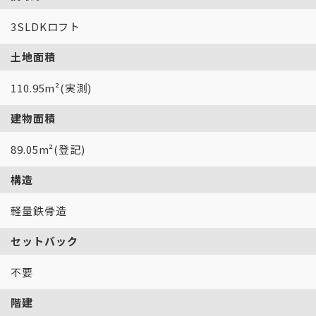
3SLDKロフト
土地面積
110.95m²(実測)
建物面積
89.05m²(登記)
構造
軽量鉄骨造
セットバック
不要
階建