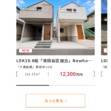
LDK19.6帖「世田谷区桜丘」Newhouse
LD
「千歳船橋」駅徒歩10分
「成城
12,300
101.51m²
万円
もっと見る