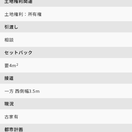
土地権利関連
土地権利：所有権
引渡し
相談
セットバック
2
要4m
接道
一方 西側幅3.5m
現況
古家有
都市計画