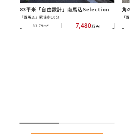
83平米「自由設計」南馬込Selection
角の
「西馬込」駅徒歩10分
「西馬
7,480
83.79m²
万円