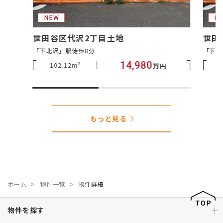
世田谷区代沢2丁目土地
世田
「下北沢」駅徒歩8分
「下北
14,980
102.12m²
万円
もっと見る
ホーム
物件一覧
物件詳細
物件を探す