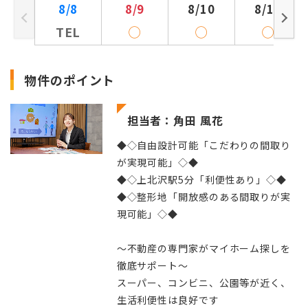
8/8
8/9
8/10
8/11
TEL
◯
◯
◯
物件のポイント
担当者：角田 風花
◆◇自由設計可能「こだわりの間取り
が実現可能」◇◆
◆◇上北沢駅5分「利便性あり」◇◆
◆◇整形地「開放感のある間取りが実
現可能」◇◆
～不動産の専門家がマイホーム探しを
徹底サポート～
スーパー、コンビニ、公園等が近く、
生活利便性は良好です