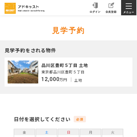
見学予約
見学予約をされる物件
品川区豊町５丁目 土地
東京都品川区豊町５丁目
12,000
万円
土地
日付を選択してください
必須
金
土
日
月
火
水