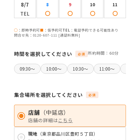
8/7
8
9
10
11
12
TEL
◯
：即時予約可
■
：仮予約可
TEL
：電話予約できる可能性あり
問合せ先：0120-607-111 [通話料無料]
時間を選択してください
所約時間：60分
必須
09:30〜
10:00〜
10:30〜
11:00〜
11:30
集合場所を選択してください
必須
店舗
（中延店）
店舗の詳細は
こちら
現地
（東京都品川区豊町５丁目）